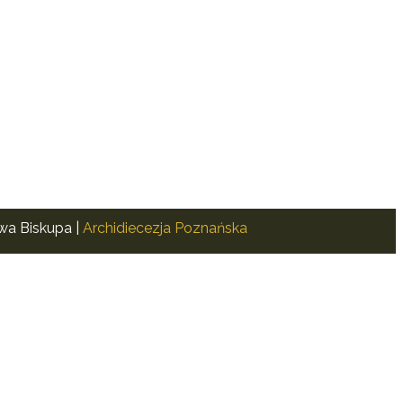
awa Biskupa |
Archidiecezja Poznańska