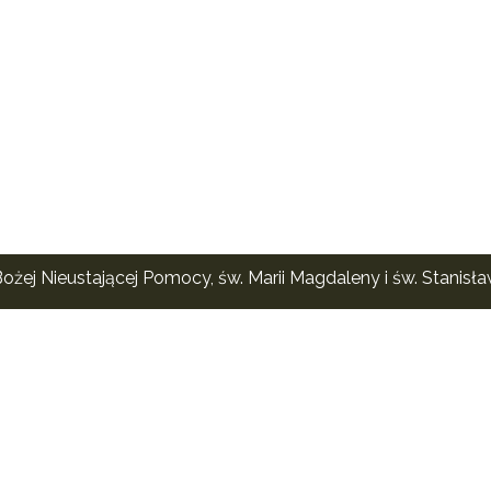
ożej Nieustającej Pomocy, św. Marii Magdaleny i św. Stanisł