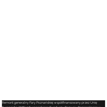
Remont generalny Fary Poznańskiej współfinansowany przez Unię