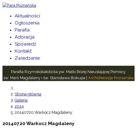
Aktualności
Ogłoszenia
Parafia
Adoracja
Spowiedź
Kontakt
Zwiedzanie
Parafia Rzymskokatolicka pw. Matki Bożej Nieustającej Pomocy,
św. Marii Magdaleny i św. Stanisława Biskupa |
Archidiecezja Poznańska
Strona główna
Galeria
2014
20140720 Warkocz Magdaleny
20140720 Warkocz Magdaleny