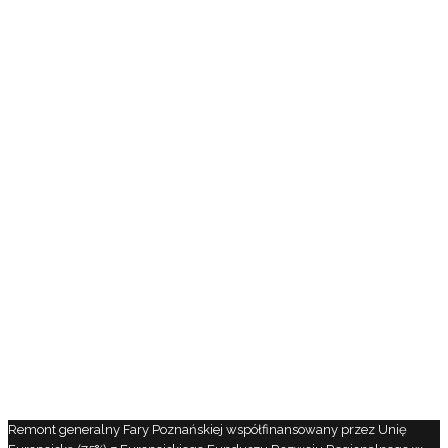
Remont generalny Fary Poznańskiej współfinansowany przez Unię