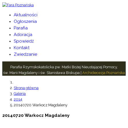
Aktualności
Ogłoszenia
Parafia
Adoracja
Spowiedź
Kontakt
Zwiedzanie
Parafia Rzymskokatolicka pw. Matki Bożej Nieustającej Pomocy,
św. Marii Magdaleny i św. Stanisława Biskupa |
Archidiecezja Poznańska
Strona główna
Galeria
2014
20140720 Warkocz Magdaleny
20140720 Warkocz Magdaleny