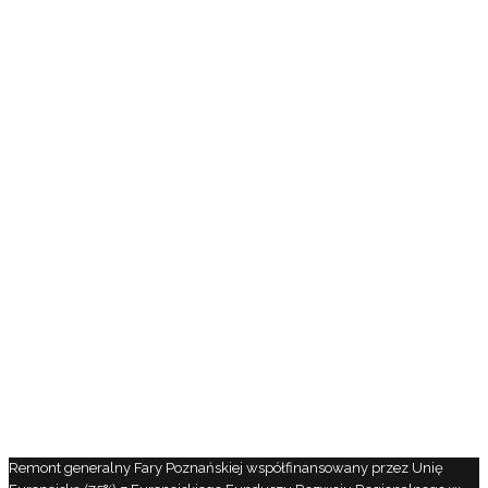
Remont generalny Fary Poznańskiej współfinansowany przez Unię