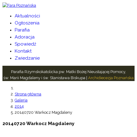
Aktualności
Ogłoszenia
Parafia
Adoracja
Spowiedź
Kontakt
Zwiedzanie
Parafia Rzymskokatolicka pw. Matki Bożej Nieustającej Pomocy,
św. Marii Magdaleny i św. Stanisława Biskupa |
Archidiecezja Poznańska
Strona główna
Galeria
2014
20140720 Warkocz Magdaleny
20140720 Warkocz Magdaleny