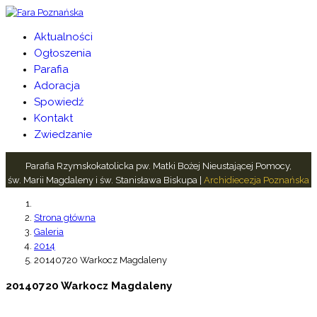
Aktualności
Ogłoszenia
Parafia
Adoracja
Spowiedź
Kontakt
Zwiedzanie
Parafia Rzymskokatolicka pw. Matki Bożej Nieustającej Pomocy,
św. Marii Magdaleny i św. Stanisława Biskupa |
Archidiecezja Poznańska
Strona główna
Galeria
2014
20140720 Warkocz Magdaleny
20140720 Warkocz Magdaleny