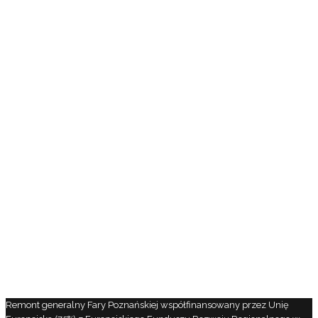
Remont generalny Fary Poznańskiej współfinansowany przez Unię