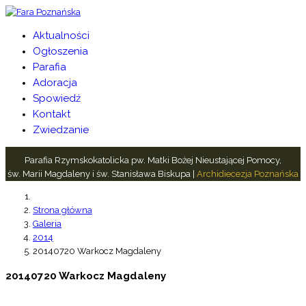
Aktualności
Ogłoszenia
Parafia
Adoracja
Spowiedź
Kontakt
Zwiedzanie
Parafia Rzymskokatolicka pw. Matki Bożej Nieustającej Pomocy,
św. Marii Magdaleny i św. Stanisława Biskupa |
Archidiecezja Poznańska
Strona główna
Galeria
2014
20140720 Warkocz Magdaleny
20140720 Warkocz Magdaleny