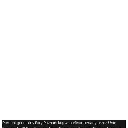
Remont generalny Fary Poznańskiej współfinansowany przez Unię