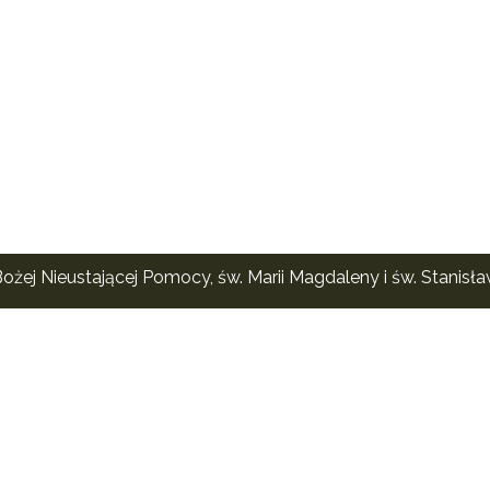
ożej Nieustającej Pomocy, św. Marii Magdaleny i św. Stanisł