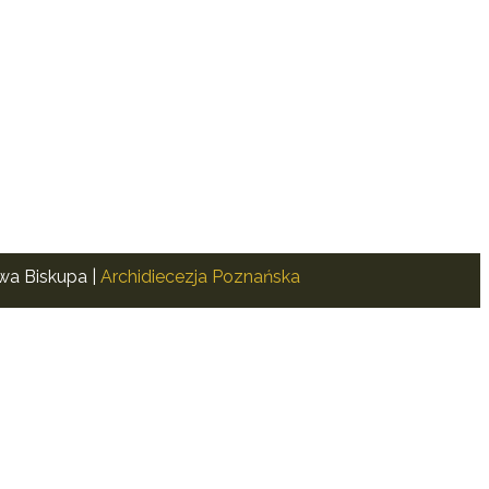
awa Biskupa |
Archidiecezja Poznańska