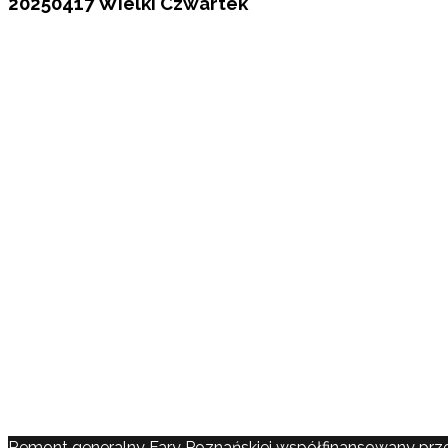
20250417 Wielki Czwartek
Remont generalny Fary Poznańskiej współfinansowany prz