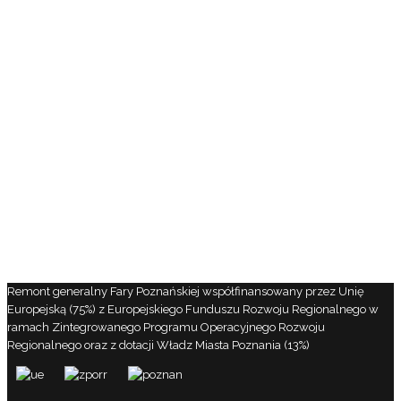
Remont generalny Fary Poznańskiej współfinansowany przez Unię
Europejską (75%) z Europejskiego Funduszu Rozwoju Regionalnego w
ramach Zintegrowanego Programu Operacyjnego Rozwoju
Regionalnego oraz z dotacji Władz Miasta Poznania (13%)