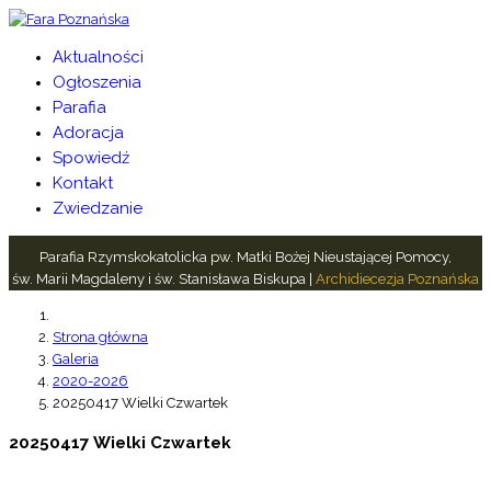
Aktualności
Ogłoszenia
Parafia
Adoracja
Spowiedź
Kontakt
Zwiedzanie
Parafia Rzymskokatolicka pw. Matki Bożej Nieustającej Pomocy,
św. Marii Magdaleny i św. Stanisława Biskupa |
Archidiecezja Poznańska
Strona główna
Galeria
2020-2026
20250417 Wielki Czwartek
20250417 Wielki Czwartek