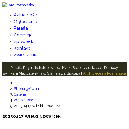
Aktualności
Ogłoszenia
Parafia
Adoracja
Spowiedź
Kontakt
Zwiedzanie
Parafia Rzymskokatolicka pw. Matki Bożej Nieustającej Pomocy,
św. Marii Magdaleny i św. Stanisława Biskupa |
Archidiecezja Poznańska
Strona główna
Galeria
2020-2026
20250417 Wielki Czwartek
20250417 Wielki Czwartek