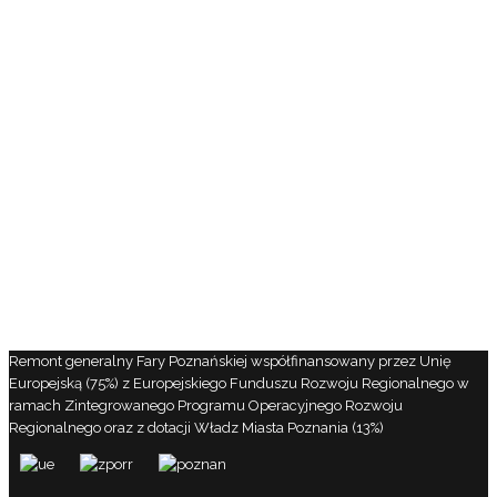
Remont generalny Fary Poznańskiej współfinansowany przez Unię
Europejską (75%) z Europejskiego Funduszu Rozwoju Regionalnego w
ramach Zintegrowanego Programu Operacyjnego Rozwoju
Regionalnego oraz z dotacji Władz Miasta Poznania (13%)