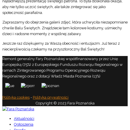
najładniejszą prezentację świętego patrona. To była doskonała okazja,
aby nie tylko uczcić świętych, ale także zintegrować się jako
społeczność parafialna.
Zapraszamy do obejrzenia galerii zdjęć, która uchwyciła niezapomniane
chwile Balu Świętych. Znajdziecie tam kolorowe kostiumy, uśmiechy
dzieci i radosne momenty z wspólnej zabawy.
Jeszcze raz dziękujemy za Waszą obecność i entuzjazm. Już teraz z
niecierpliwością czekamy na przyszłoroczny Bal Świętych!
Remont generalny Fary Poznańskiej współfinansowany przez Unię
Europejską (75%) z Europejskiego Funduszu Rozwoju Regionalnego w
ramach Zintegrowanego Programu Operacyjnego Rozwoju
Regionalnego oraz z dotacji Władz Miasta Poznania (13%)
Polityka cookies
-
Polityka prywatności
Copyright © 2023 Fara Poznańska
Aktualności
Ogłoszenia