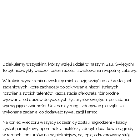
Dziękujemy wszystkim, którzy wzięli udział w naszym Balu Świętych!
To był niezwykły wieczór, pełen radości, świętowania i wspólnej zabawy.
W trakcie wydarzenia uczestnicy mieli okazję wziąć udział w stacjach
zadaniowych, które zachęcały do odkrywania historii świętych i
rozwijania swoich talentów. Każda stacja oferowała różnorodne
wyzwania, od quizów dotyczących życiorysów świętych, po zadania
wymagające zwinności. Uczestnicy mogli zdobywać pieczątki za
wykonane zadania, co dodawało rywalizacji i emocji!
Na koniec wieczoru wszyscy uczestnicy zostali nagrodzeni – każdy
zyskał pamiątkowy upominek, a niektórzy zdobyli dodatkowe nagrody
w ramach konkursów na najpiękniejszy, najlepiej odwzorowany strój i