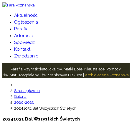
Aktualności
Ogłoszenia
Parafia
Adoracja
Spowiedź
Kontakt
Zwiedzanie
Parafia Rzymskokatolicka pw. Matki Bożej Nieustającej Pomocy,
św. Marii Magdaleny i św. Stanisława Biskupa |
Archidiecezja Poznańska
Strona główna
Galeria
2020-2026
20241031 Bal Wszystkich Świętych
20241031 Bal Wszystkich Świętych