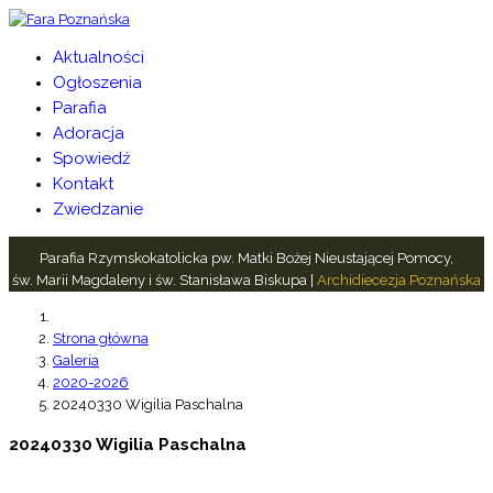
Aktualności
Ogłoszenia
Parafia
Adoracja
Spowiedź
Kontakt
Zwiedzanie
Parafia Rzymskokatolicka pw. Matki Bożej Nieustającej Pomocy,
św. Marii Magdaleny i św. Stanisława Biskupa |
Archidiecezja Poznańska
Strona główna
Galeria
2020-2026
20240330 Wigilia Paschalna
20240330 Wigilia Paschalna