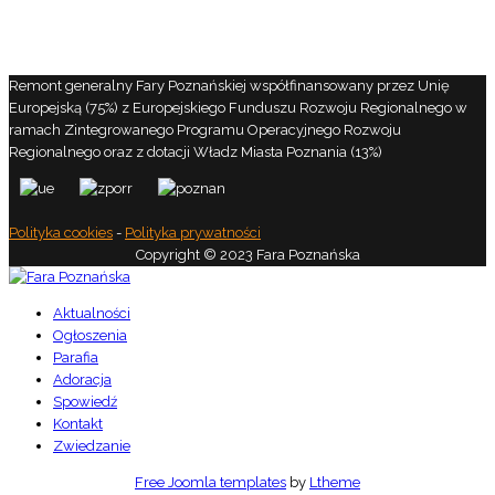
Remont generalny Fary Poznańskiej współfinansowany przez Unię
Europejską (75%) z Europejskiego Funduszu Rozwoju Regionalnego w
ramach Zintegrowanego Programu Operacyjnego Rozwoju
Regionalnego oraz z dotacji Władz Miasta Poznania (13%)
Polityka cookies
-
Polityka prywatności
Copyright © 2023 Fara Poznańska
Aktualności
Ogłoszenia
Parafia
Adoracja
Spowiedź
Kontakt
Zwiedzanie
Free Joomla templates
by
Ltheme