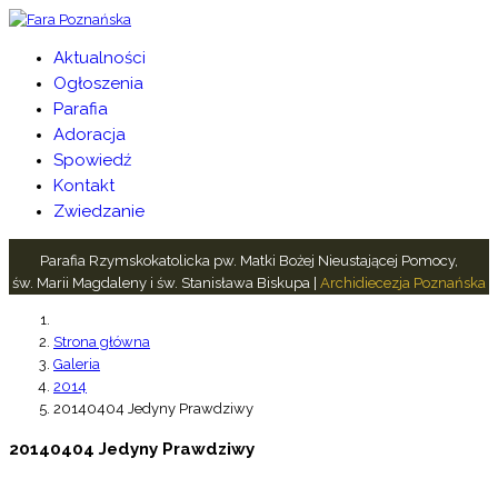
Aktualności
Ogłoszenia
Parafia
Adoracja
Spowiedź
Kontakt
Zwiedzanie
Parafia Rzymskokatolicka pw. Matki Bożej Nieustającej Pomocy,
św. Marii Magdaleny i św. Stanisława Biskupa |
Archidiecezja Poznańska
Strona główna
Galeria
2014
20140404 Jedyny Prawdziwy
20140404 Jedyny Prawdziwy