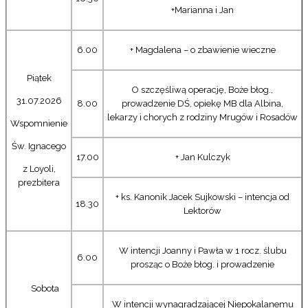
+Marianna i Jan
6.00
+ Magdalena – o zbawienie wieczne
Piątek
O szczęśliwą operację, Boże błog.,
31.07.2026
8.00
prowadzenie DŚ, opiekę MB dla Albina,
lekarzy i chorych z rodziny Mrugów i Rosadów
Wspomnienie
Św. Ignacego
17.00
+ Jan Kulczyk
z Loyoli,
prezbitera
+ ks. Kanonik Jacek Sujkowski – intencja od
18.30
Lektorów
W intencji Joanny i Pawła w 1 rocz. ślubu
6.00
prosząc o Boże błog. i prowadzenie
Sobota
W intencji wynagradzającej Niepokalanemu