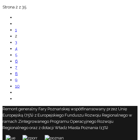
Strona 2 z 35
1
2
3
4
5
6
7
8
9
10
Remont generalny Fary Poznańskiej współfinansowany przez Unię
Europejską (75%) z Europejskiego Funduszu Rozwoju Regionalnego w
ramach Zintegrowanego Programu Operacyjnego Rozwoju
Regionalnego oraz z dotacji Władz Miasta Poznania (13%)