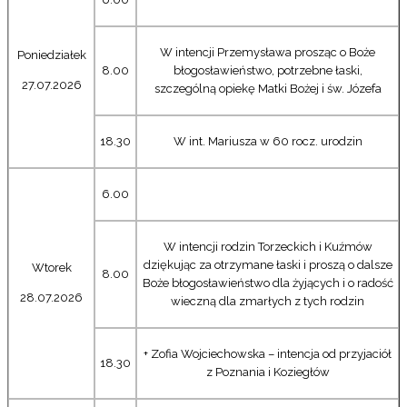
W intencji Przemysława prosząc o Boże
Poniedziałek
8.00
błogosławieństwo, potrzebne łaski,
27.07.2026
szczególną opiekę Matki Bożej i św. Józefa
18.30
W int. Mariusza w 60 rocz. urodzin
6.00
W intencji rodzin Torzeckich i Kuźmów
dziękując za otrzymane łaski i proszą o dalsze
Wtorek
8.00
Boże błogosławieństwo dla żyjących i o radość
28.07.2026
wieczną dla zmarłych z tych rodzin
+ Zofia Wojciechowska – intencja od przyjaciół
18.30
z Poznania i Koziegłów