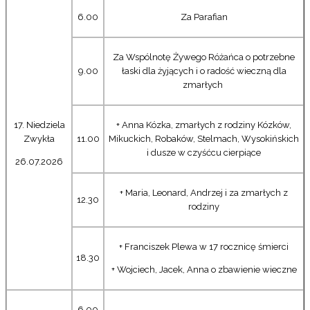
6.00
Za Parafian
Za Wspólnotę Żywego Różańca o potrzebne
9.00
łaski dla żyjących i o radość wieczną dla
zmarłych
17. Niedziela
+ Anna Kózka, zmarłych z rodziny Kózków,
Zwykła
11.00
Mikuckich, Robaków, Stelmach, Wysokińskich
i dusze w czyśćcu cierpiące
26.07.2026
+ Maria, Leonard, Andrzej i za zmarłych z
12.30
rodziny
+ Franciszek Plewa w 17 rocznicę śmierci
18.30
+ Wojciech, Jacek, Anna o zbawienie wieczne
6.00