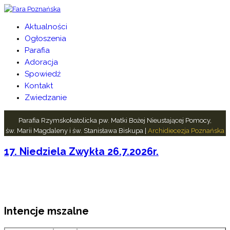
Aktualności
Ogłoszenia
Parafia
Adoracja
Spowiedź
Kontakt
Zwiedzanie
Parafia Rzymskokatolicka pw. Matki Bożej Nieustającej Pomocy,
św. Marii Magdaleny i św. Stanisława Biskupa |
Archidiecezja Poznańska
17. Niedziela Zwykła 26.7.2026r.
Intencje mszalne