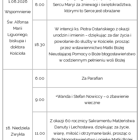
1.08.2026
8.00
Sercu Maryi za zniewagi i świętokradztwa,
którymi to Serce jest obrażane
Wspomnienie
Św. Alfonsa
Marii
W intencji ks. Piotra Ostańskiego z okazji
Liguoriego,
urodzin i imienin – dziękując za dar życia i
biskupa i
powołanie do służby w Kościele, prosząc
18.30
doktora
przez wstawiennictwo Matki Bożej
Kościoła
Nieustającej Pomocy o Boże błogosławieństwo
w codziennym pełnieniu woli Bożej
6.00
Za Parafian
+Wanda i Stefan Nowiccy – o zbawienie
9.00
wieczne
Z okazji 60 rocznicy Sakramentu Małżeństwa
Danuty i Lechosława, dziękując za życie,
18. Niedziela
11.00
wiarę, miłość i otrzymane łaski, prosząc o
Zwykła
Boże błogosławieństwo i opiekę Matki Bożej