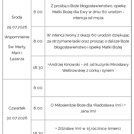
Z prośbą o Boże błogosławieństwo, opiekę
6.00
Matki Bożej dla Ewy w dniu 60 urodzin -
Środa
intencja od męża
29.07.2026
W intencji Iwony z okazji 60 urodzin dziękując
Wspomnienie
8.00
za otrzymane łaski oraz prosząc o dalsze Boże
Św. Marty,
błogosławieństwo i opiekę Matki Bożej
Marii i
Łazarza
+Andrzej Kinowski – int. od kuzynki Mirosławy
18.30
Weltrowskiej z córką i synem
6.00
O Miłosierdzie Boże dla +Radosława (m) i +
Czwartek
8.00
Jana (m)
30.07 2026
+ Zdzisław (m) w 15 rocznicę śmierci
18.30