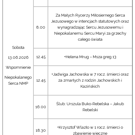
Za Małych Rycerzy Miłosiernego Serca
Jezusowego w intencjach statutowych oraz
8.00
wynagradzając Sercu Jezusowemu i
Niepokalanemu Sercu Maryi za grzechy
całego świata
Sobota
12.45
+Helena Mrug – Msza greg.13
13.06.2026
Wspomnienie
+Jadwiga Jachowska w 7 rocz. śmierci oraz
Niepokalanego
12.45
za zmarłych z rodzin Jachowskich i
Serca NMP
Kazińskich
Ślub: Urszula Buko-Rebelska – Jakub
16.00
Rebelski
+Krzysztof Wlazło w 1 rocz. śmierci o
18.30
zbawienie wieczne