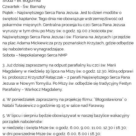
Środa – Bł. Bogumiła
Czwartek - Św. Barnaby
Piątek – Najświętszego Serca Pana Jezusa. Jest to dzień modlitw o
świętość kapłanów. Tego dnia nie obowiązuje wstrzemięźliwość od
pokarmów mięsnych. Centralna procesja ku czci Serca Pana Jezusa
wyruszy w tym dniu po Mszy św. o godz. 19.00 z kościoła pw.
Najświętszego Serca Pana Jezusa i św. Floriana na Jeżycach i przejdzie
na plac Adama Mickiewicza przy poznańskich Krzyżach, gdzie odbędzie
się nabożeństwo wynagradzające.
Sobota – Niepokalanego Serca NMP
3. Już dzisiaj zapraszamy na odpust parafialny ku czci św. Marii
Magdaleny w niedzielę 19 lipca na Mszy św. o godz. 12.30, którą odprawi
ks. proboszcz Krzysztof Ratajczak – z parafii Najświętszego Serca Pana
Jezusa w Nowym Tomyślu. Po Mszy św. odbędzie się tradycyjny Festyn
Parafialny – Warkocz Magdaleny.
4. W poniedziałek zapraszamy na projekcję filmu: ”Błogosławiona” o
Natalii Tułasiewicz o godzinie 19.15 w salce nad Faraway.
5. W lipcu i sierpniu będzie obowiązywał w naszej bazylice wakacyjny
porządek nabożeństw:
w niedzielę i święta Msze św. o godz. 6.00, 9.00, 11.00, 12.30 i 18.30;
w dni powszednie Msze św. o godz. 6.00, 8.00 i 18.30;