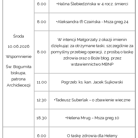
6.00
+Halina Ślebiedzińska w 4 rocz. śmierci
8.00
+Aleksandra (f) Czaińska - Msza greg.24
Środa
W intencji Małgorzaty z okazji imienin
dziękując za otrzymane łaski, szczególnie za
10.06.2026
8.00
pomyślny przebieg operacji, z prośbą o łaskę
Wspomnienie
zdrowia oraz o Boże błog. przez
wstawiennictwo MBNP
Św. Bogumiła
biskupa,
patrona
11.00
Pogrzeb: ks. kan. Jacek Sujkowski
Archidiecezji
12.30
+Tadeusz Suberlak – o zbawienie wieczne
18.30
+Helena Mrug – Msza greg.10
6.00
O łaskę zdrowia dla Heleny