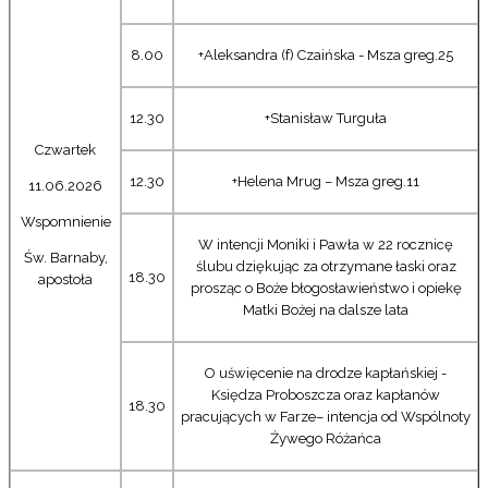
8.00
+Aleksandra (f) Czaińska - Msza greg.25
12.30
+Stanisław Turguła
Czwartek
12.30
+Helena Mrug – Msza greg.11
11.06.2026
Wspomnienie
W intencji Moniki i Pawła w 22 rocznicę
Św. Barnaby,
ślubu dziękując za otrzymane łaski oraz
18.30
apostoła
prosząc o Boże błogosławieństwo i opiekę
Matki Bożej na dalsze lata
O uświęcenie na drodze kapłańskiej -
Księdza Proboszcza oraz kapłanów
18.30
pracujących w Farze– intencja od Wspólnoty
Żywego Różańca