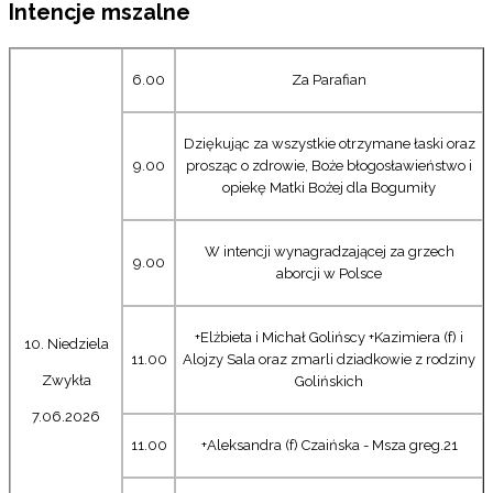
Intencje mszalne
6.00
Za Parafian
Dziękując za wszystkie otrzymane łaski oraz
9.00
prosząc o zdrowie, Boże błogosławieństwo i
opiekę Matki Bożej dla Bogumiły
W intencji wynagradzającej za grzech
9.00
aborcji w Polsce
+Elżbieta i Michał Golińscy +Kazimiera (f) i
10. Niedziela
11.00
Alojzy Sala oraz zmarli dziadkowie z rodziny
Zwykła
Golińskich
7.06.2026
11.00
+Aleksandra (f) Czaińska - Msza greg.21