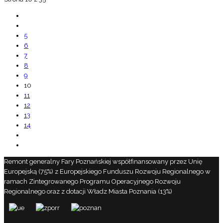
5
6
7
8
9
10
11
12
13
14
Remont generalny Fary Poznańskiej współfinansowany przez Unię
Europejską (75%) z Europejskiego Funduszu Rozwoju Regionalnego w
ramach Zintegrowanego Programu Operacyjnego Rozwoju
Regionalnego oraz z dotacji Władz Miasta Poznania (13%)