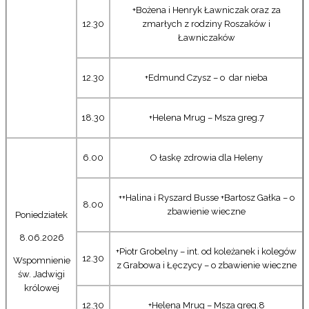
+Bożena i Henryk Ławniczak oraz za
12.30
zmarłych z rodziny Roszaków i
Ławniczaków
12.30
+Edmund Czysz – o dar nieba
18.30
+Helena Mrug – Msza greg.7
6.00
O łaskę zdrowia dla Heleny
++Halina i Ryszard Busse +Bartosz Gałka – o
8.00
zbawienie wieczne
Poniedziałek
8.06.2026
+Piotr Grobelny – int. od koleżanek i kolegów
12.30
Wspomnienie
z Grabowa i Łęczycy – o zbawienie wieczne
św. Jadwigi
królowej
12.30
+Helena Mrug – Msza greg.8