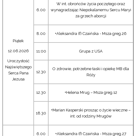
W int. obrońców życia poczętego oraz
6.00
wynagradzając Niepokalanemu Sercu Maryi
za grzech aborcji
8.00
+Aleksandra (f) Czaińska - Msza greg.26
Piątek
12.06.2026
11:00
Grupa z USA
Uroczystość
Najświętszego
O zdrowie, potrzebne łaski i opiekę MB dla
12.30
Serca Pana
Róży
Jezusa
12.30
+Helena Mrug – Msza greg.12
+Marian Kasperski prosząc o życie wieczne –
18.30
int. od rodziny Mrugów
6.00
+Aleksandra (f) Czaińska - Msza greg.27