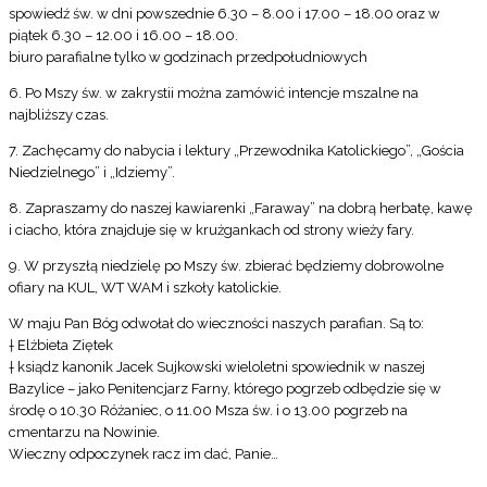
spowiedź św. w dni powszednie 6.30 – 8.00 i 17.00 – 18.00 oraz w
piątek 6.30 – 12.00 i 16.00 – 18.00.
biuro parafialne tylko w godzinach przedpołudniowych
6. Po Mszy św. w zakrystii można zamówić intencje mszalne na
najbliższy czas.
7. Zachęcamy do nabycia i lektury „Przewodnika Katolickiego”, „Gościa
Niedzielnego” i „Idziemy”.
8. Zapraszamy do naszej kawiarenki „Faraway” na dobrą herbatę, kawę
i ciacho, która znajduje się w krużgankach od strony wieży fary.
9. W przyszłą niedzielę po Mszy św. zbierać będziemy dobrowolne
ofiary na KUL, WT WAM i szkoły katolickie.
W maju Pan Bóg odwołał do wieczności naszych parafian. Są to:
† Elżbieta Ziętek
† ksiądz kanonik Jacek Sujkowski wieloletni spowiednik w naszej
Bazylice – jako Penitencjarz Farny, którego pogrzeb odbędzie się w
środę o 10.30 Różaniec, o 11.00 Msza św. i o 13.00 pogrzeb na
cmentarzu na Nowinie.
Wieczny odpoczynek racz im dać, Panie…