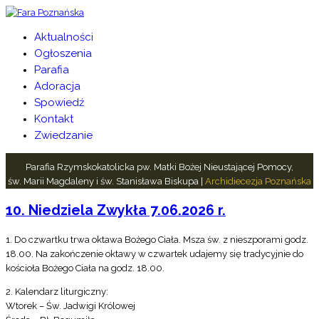
Aktualności
Ogłoszenia
Parafia
Adoracja
Spowiedź
Kontakt
Zwiedzanie
Parafia Rzymskokatolicka pw. Matki Bożej Nieustającej Pomocy,
św. Marii Magdaleny i św. Stanisława Biskupa |
Archidiecezja Poznańska
10. Niedziela Zwykła 7.06.2026 r.
1. Do czwartku trwa oktawa Bożego Ciała. Msza św. z nieszporami godz.
18.00. Na zakończenie oktawy w czwartek udajemy się tradycyjnie do
kościoła Bożego Ciała na godz. 18.00.
2. Kalendarz liturgiczny:
Wtorek – Św. Jadwigi Królowej