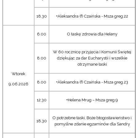
18.30
+Aleksandra (f) Czaińska - Msza greg.22
6.00
O łaskę zdrowia dla Heleny
W 60 rocznicę przyjęcia I Komunii Świętej
8.00
dziękując za dar Eucharystii i wszelkie
otrzymane łaski
Wtorek
8.00
+Aleksandra (f) Czaińska - Msza greg.23
9.06.2026
12.30
+Helena Mrug – Msza greg.9
O potrzebne łaski, Boże błogosławieństwo i
18.30
pomyślne zdanie egzaminów dla Sandry