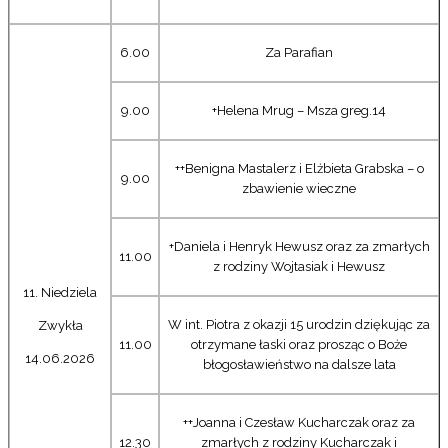
6.00
Za Parafian
9.00
+Helena Mrug – Msza greg.14
++Benigna Mastalerz i Elżbieta Grabska – o
9.00
zbawienie wieczne
+Daniela i Henryk Hewusz oraz za zmarłych
11.00
z rodziny Wojtasiak i Hewusz
11. Niedziela
W int. Piotra z okazji 15 urodzin dziękując za
Zwykła
11.00
otrzymane łaski oraz prosząc o Boże
14.06.2026
błogosławieństwo na dalsze lata
++Joanna i Czesław Kucharczak oraz za
12.30
zmarłych z rodziny Kucharczak i