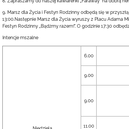
8. Zapraszamy do naszej kawiarenki „Faraway” na dobrą herb
9. Marsz dla Życia i Festyn Rodzinny odbędą się w przyszłą
13:00.Następnie Marsz dla Życia wyruszy z Placu Adama Mick
Festyn Rodzinny „Bądźmy razem!". O godzinie 17:30 odbędzi
Intencje mszalne
6.00
9.00
9.00
11.00
Niedziela