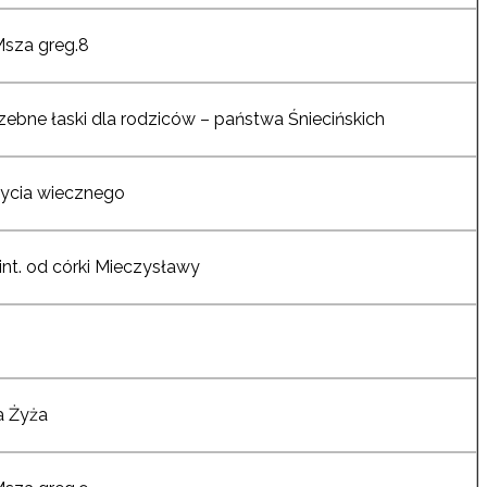
Msza greg.8
rzebne łaski dla rodziców – państwa Śniecińskich
życia wiecznego
int. od córki Mieczysławy
a Żyża