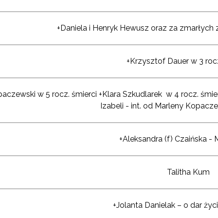
+Daniela i Henryk Hewusz oraz za zmarłych 
+Krzysztof Dauer w 3 rocz
aczewski w 5 rocz. śmierci +Klara Szkudlarek w 4 rocz. śmierc
Izabeli - int. od Marleny Kopacz
+Aleksandra (f) Czaińska - 
Talitha Kum
+Jolanta Danielak – o dar ży