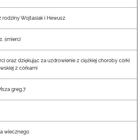
z rodziny Wojtasiak i Hewusz
. śmierci
i oraz dziękując za uzdrowienie z ciężkiej choroby córki
ewskiej z córkami
Msza greg.7
cia wiecznego