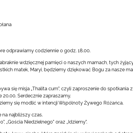
płana
re odprawiamy codziennie o godz. 18.00.
zabraknie wdzięcznej pamięci o naszych mamach, tych żyjącyc
stkich matek, Maryi, będziemy dziękować Bogu za nasze mamy
bywa się misja „Thalita cum”, czyli zaproszenie do spotkani
e 20.00. Serdecznie zapraszamy.
dziemy się modlić w intencji Wspólnoty Żywego Różańca.
na najbliższy czas.
”, „Gościa Niedzielnego” oraz „Idziemy”.