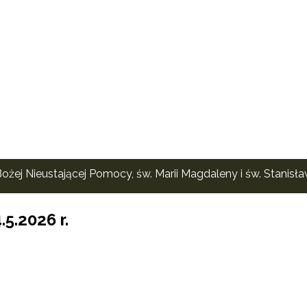
ożej Nieustającej Pomocy, św. Marii Magdaleny i św. Stanisł
5.2026 r.