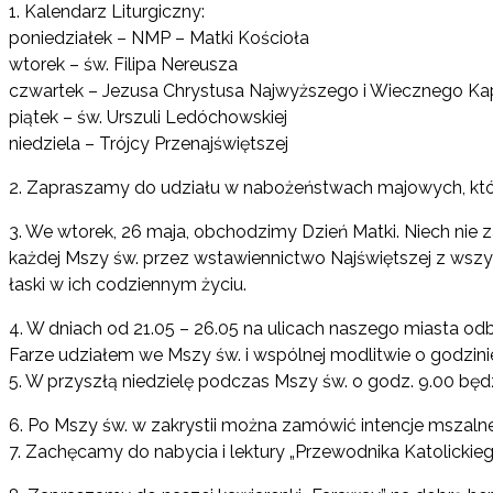
1. Kalendarz Liturgiczny:
poniedziałek – NMP – Matki Kościoła
wtorek – św. Filipa Nereusza
czwartek – Jezusa Chrystusa Najwyższego i Wiecznego Ka
piątek – św. Urszuli Ledóchowskiej
niedziela – Trójcy Przenajświętszej
2. Zapraszamy do udziału w nabożeństwach majowych, któ
3. We wtorek, 26 maja, obchodzimy Dzień Matki. Niech nie 
każdej Mszy św. przez wstawiennictwo Najświętszej z wszy
łaski w ich codziennym życiu.
4. W dniach od 21.05 – 26.05 na ulicach naszego miasta od
Farze udziałem we Mszy św. i wspólnej modlitwie o godzini
5. W przyszłą niedzielę podczas Mszy św. o godz. 9.00 bę
6. Po Mszy św. w zakrystii można zamówić intencje mszalne 
7. Zachęcamy do nabycia i lektury „Przewodnika Katolickiego