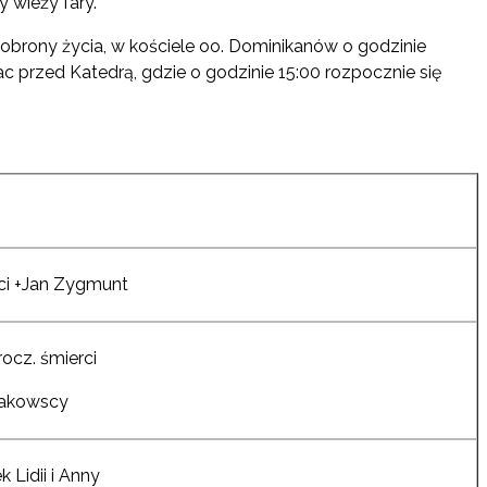
 wieży fary.
i obrony życia, w kościele oo. Dominikanów o godzinie
c przed Katedrą, gdzie o godzinie 15:00 rozpocznie się
rci +Jan Zygmunt
ocz. śmierci
rakowscy
 Lidii i Anny