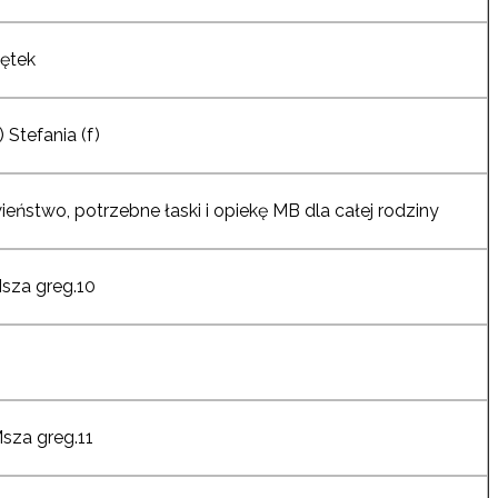
iętek
 Stefania (f)
ieństwo, potrzebne łaski i opiekę MB dla całej rodziny
Msza greg.10
Msza greg.11