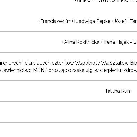
+Aleksandra (f) Czaińska - 
+Franciszek (m) i Jadwiga Pepke +Józef i 
+Alina Rokitnicka + Irena Hajek – z
ji chorych i cierpiących członków Wspólnoty Warsztatów Biblij
tawiennictwo MBNP prosząc o łaskę ulgi w cierpieniu, zdrow
Talitha Kum