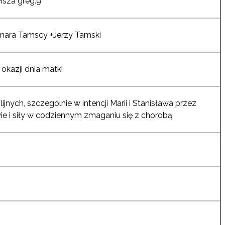
Msza greg.9
Tamara Tamscy +Jerzy Tamski
 okazji dnia matki
nych, szczególnie w intencji Marii i Stanisława przez
ie i siły w codziennym zmaganiu się z chorobą