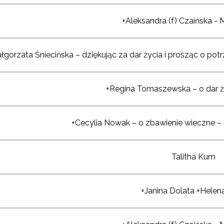
+Aleksandra (f) Czaińska - 
łgorzata Śniecińska – dziękując za dar życia i prosząc o pot
+Regina Tomaszewska – o dar 
+Cecylia Nowak – o zbawienie wieczne – 
Talitha Kum
+Janina Dolata +Helen