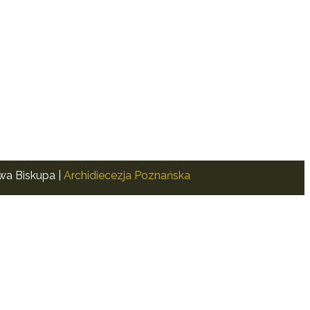
awa Biskupa |
Archidiecezja Poznańska