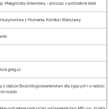
p. Małgorzatę Śniecińską – prosząc o potrzebne łaski
 od kuzynostwa z Poznania, Kórnika i Warszawy
wski
Msza greg.12
zą o dalsze Boże błogosławieństwo dla żyjących i o radość
ych rodzin
lkie potrzebne łaski przez wstawiennictwo MB i św. Józefa