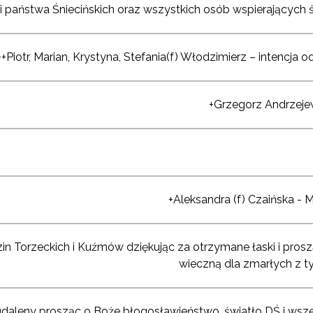
i państwa Śniecińskich oraz wszystkich osób wspierających ś
++Piotr, Marian, Krystyna, Stefania(f) Włodzimierz – intencja
+Grzegorz Andrzeje
+Aleksandra (f) Czaińska - 
dzin Torzeckich i Kuźmów dziękując za otrzymane łaski i pros
wieczną dla zmarłych z t
gdaleny prosząc o Boże błogosławieństwo, światło DŚ i wsze