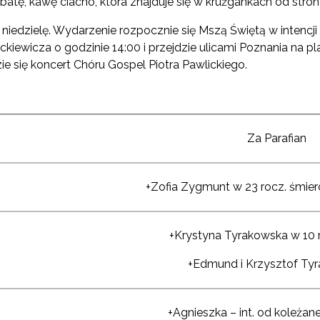
atę, kawę ciacho, która znajduje się w krużgankach od strony
 niedzielę. Wydarzenie rozpocznie się Mszą Świętą w intencj
iewicza o godzinie 14:00 i przejdzie ulicami Poznania na pla
e się koncert Chóru Gospel Piotra Pawlickiego.
Za Parafian
+Zofia Zygmunt w 23 rocz. śmie
+Krystyna Tyrakowska w 10 r
+Edmund i Krzysztof Ty
+Agnieszka – int. od koleżanek