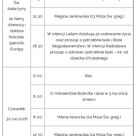
Św.
Katarzyny
12.30
+Regina Jankowska (23 Msza Św. greg.)
ze Sieny,
dziewicy i
doktora
W intencji Leilani dziękują za uratowanie życia
Kościoła,
oraz prosząc o potrzebne łaski i Boże
patronki
18.30
błogosławieństwo; W intencji Radosława
Europy
prosząc o zdrowie i potrzebne łaski – int. od
dziecka chrzestnego
6.00
Rez.
O miłosierdzie Boże dla +Jana w 5 rocznicę
8.00
śmierci
Czwartek
8.00
+Maria Nowicka (24 Msza Św. greg.)
30.04.2026
12.30
+Regina Jankowska (24 Msza Św. greg.)