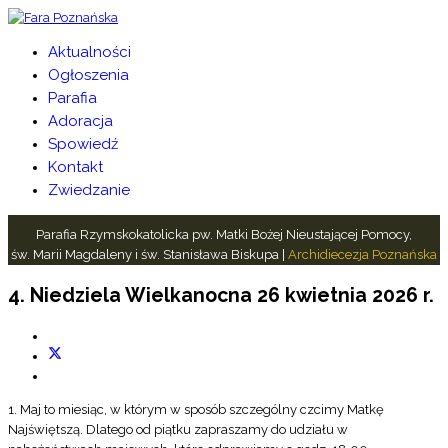
Aktualności
Ogłoszenia
Parafia
Adoracja
Spowiedź
Kontakt
Zwiedzanie
Parafia Rzymskokatolicka pw. Matki Bożej Nieustającej Pomocy,
św. Marii Magdaleny i św. Stanisława Biskupa |
Archidiecezja Poznańska
4. Niedziela Wielkanocna 26 kwietnia 2026 r.
1. Maj to miesiąc, w którym w sposób szczególny czcimy Matkę
Najświętszą. Dlatego od piątku zapraszamy do udziału w