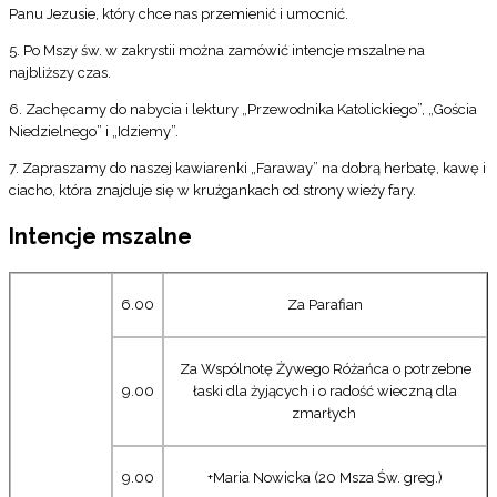
Panu Jezusie, który chce nas przemienić i umocnić.
5. Po Mszy św. w zakrystii można zamówić intencje mszalne na
najbliższy czas.
6. Zachęcamy do nabycia i lektury „Przewodnika Katolickiego”, „Gościa
Niedzielnego” i „Idziemy”.
7. Zapraszamy do naszej kawiarenki „Faraway” na dobrą herbatę, kawę i
ciacho, która znajduje się w krużgankach od strony wieży fary.
Intencje mszalne
6.00
Za Parafian
Za Wspólnotę Żywego Różańca o potrzebne
9.00
łaski dla żyjących i o radość wieczną dla
zmarłych
9.00
+Maria Nowicka (20 Msza Św. greg.)