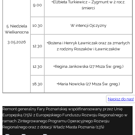
+Elżbieta Turkiewicz – Zygmunt w 2 rocz.
9.00
śmierci
10.30
W intencji Ojczyzny
5. Niedziela
Wielkanocna
3.05.2026
+Bożena i Henryk Ławniczak oraz za zmarłych
12.30
z rodziny Roszaków i Ławniczaków
12.30
+Regina Jankowska (27 Msza Św. greg.)
18.30
+Maria Nowicka (27 Msza Św. greg.)
Napisz do nas!
Remont generalny Fary Poznańskiej współfinansowany przez Unię
Europejską (75%) z Europejskiego Funduszu Rozwoju Regionalnego w
ramach Zintegrowanego Programu Operacyjnego Rozwoju
Regionalnego oraz z dotacji Władz Miasta Poznania (13%)