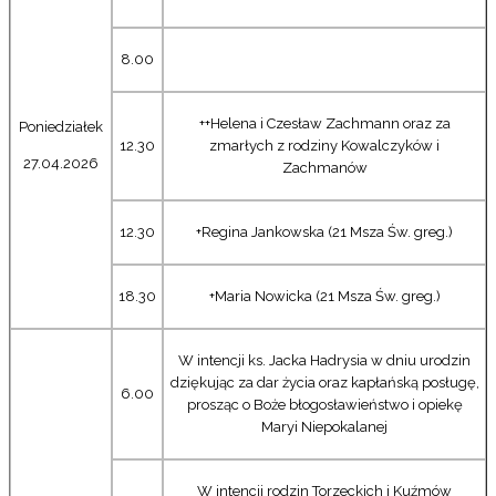
8.00
++Helena i Czesław Zachmann oraz za
Poniedziałek
12.30
zmarłych z rodziny Kowalczyków i
27.04.2026
Zachmanów
12.30
+Regina Jankowska (21 Msza Św. greg.)
18.30
+Maria Nowicka (21 Msza Św. greg.)
W intencji ks. Jacka Hadrysia w dniu urodzin
dziękując za dar życia oraz kapłańską posługę,
6.00
prosząc o Boże błogosławieństwo i opiekę
Maryi Niepokalanej
W intencji rodzin Torzeckich i Kuźmów