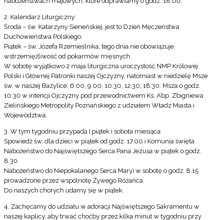
nabożeństwach majowych, które odprawiamy o godz. 18.00.
2. Kalendarz Liturgiczny:
Środa – św. Katarzyny Sieneńskiej, jest to Dzień Męczeństwa
Duchowieństwa Polskiego.
Piątek – św. Józefa Rzemieślnika, tego dnia nie obowiązuje
wstrzemięźliwość od pokarmów mięsnych.
W sobotę wyjątkowo 2 maja liturgiczna uroczystość NMP Królowej
Polski i Głównej Patronki naszej Ojczyzny, natomiast w niedzielę Msze
św. w naszej Bazylice: 6.00, 9.00, 10.30, 12.30, 18.30. Msza o godz.
10.30 w intencji Ojczyzny pod przewodnictwem Ks. Abp. Zbigniewa
Zielińskiego Metropolity Poznańskiego z udziałem Władz Miasta i
Województwa.
3. W tym tygodniu przypada I piątek i sobota miesiąca
Spowiedź św. dla dzieci w piątek od godz. 17.00 i Komunia święta.
Nabożeństwo do Najświętszego Serca Pana Jezusa w piątek o godz.
8.30
Nabożeństwo do Niepokalanego Serca Maryi w sobotę o godz. 8.15
prowadzone przez wspólnotę Żywego Różańca.
Do naszych chorych udamy się w piątek.
4. Zachęcamy do udziału w adoracji Najświętszego Sakramentu w
naszej kaplicy, aby trwać choćby przez kilka minut w tygodniu przy