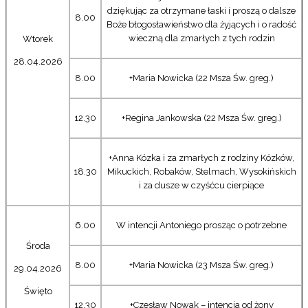
dziękując za otrzymane łaski i proszą o dalsze
8.00
Boże błogosławieństwo dla żyjących i o radość
wieczną dla zmarłych z tych rodzin
Wtorek
28.04.2026
8.00
+Maria Nowicka (22 Msza Św. greg.)
12.30
+Regina Jankowska (22 Msza Św. greg.)
+Anna Kózka i za zmarłych z rodziny Kózków,
18.30
Mikuckich, Robaków, Stelmach, Wysokińskich
i za dusze w czyśćcu cierpiące
6.00
W intencji Antoniego prosząc o potrzebne
Środa
8.00
+Maria Nowicka (23 Msza Św. greg.)
29.04.2026
Święto
12.30
+Czesław Nowak – intencja od żony