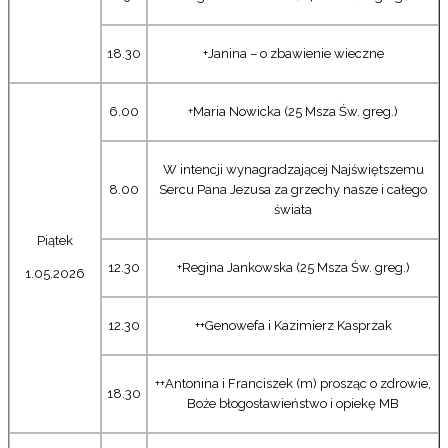
18.30
+Janina – o zbawienie wieczne
6.00
+Maria Nowicka (25 Msza Św. greg.)
W intencji wynagradzającej Najświętszemu
8.00
Sercu Pana Jezusa za grzechy nasze i całego
świata
Piątek
12.30
+Regina Jankowska (25 Msza Św. greg.)
1.05.2026
12.30
++Genowefa i Kazimierz Kasprzak
++Antonina i Franciszek (m) prosząc o zdrowie,
18.30
Boże błogosławieństwo i opiekę MB