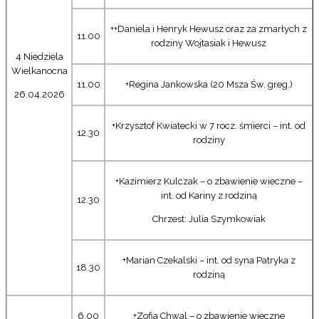
++Daniela i Henryk Hewusz oraz za zmarłych z
11.00
rodziny Wojtasiak i Hewusz
4 Niedziela
Wielkanocna
11.00
+Regina Jankowska (20 Msza Św. greg.)
26.04.2026
+Krzysztof Kwiatecki w 7 rocz. śmierci – int. od
12.30
rodziny
+Kazimierz Kulczak – o zbawienie wieczne –
int. od Kariny z rodziną
12.30
Chrzest: Julia Szymkowiak
+Marian Czekalski – int. od syna Patryka z
18.30
rodziną
6.00
+Zofia Chwal – o zbawienie wieczne