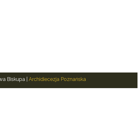
awa Biskupa |
Archidiecezja Poznańska