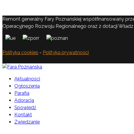
Remont generalny Fary Poznańskiej współfinansowany prz
Operacyjnego Rozwoju Regionalnego oraz z dotacji Władz 
Polityka cookies
-
Polityka prywatności
Aktualności
Ogłoszenia
Parafia
Adoracja
Spowiedź
Kontakt
Zwiedzanie