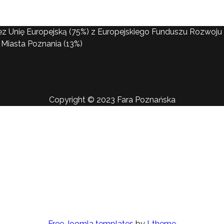
ez Unię Europejską (75%) z Europejskiego Funduszu Rozwo
Miasta Poznania (13%)
Copyright © 2023 Fara Poznańska
Free Joomla templates
by
Ltheme