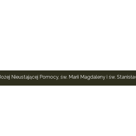
ożej Nieustającej Pomocy, św. Marii Magdaleny i św. Stanisł