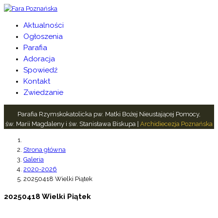
Aktualności
Ogłoszenia
Parafia
Adoracja
Spowiedź
Kontakt
Zwiedzanie
Parafia Rzymskokatolicka pw. Matki Bożej Nieustającej Pomocy,
św. Marii Magdaleny i św. Stanisława Biskupa |
Archidiecezja Poznańska
Strona główna
Galeria
2020-2026
20250418 Wielki Piątek
20250418 Wielki Piątek