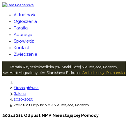
Aktualności
Ogłoszenia
Parafia
Adoracja
Spowiedź
Kontakt
Zwiedzanie
Parafia Rzymskokatolicka pw. Matki Bożej Nieustającej Pomocy,
św. Marii Magdaleny i św. Stanisława Biskupa |
Archidiecezja Poznańska
Strona główna
Galeria
2020-2026
20241011 Odpust NMP Nieustającej Pomocy
20241011 Odpust NMP Nieustającej Pomocy