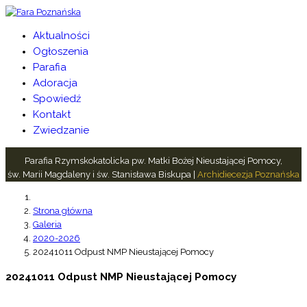
Aktualności
Ogłoszenia
Parafia
Adoracja
Spowiedź
Kontakt
Zwiedzanie
Parafia Rzymskokatolicka pw. Matki Bożej Nieustającej Pomocy,
św. Marii Magdaleny i św. Stanisława Biskupa |
Archidiecezja Poznańska
Strona główna
Galeria
2020-2026
20241011 Odpust NMP Nieustającej Pomocy
20241011 Odpust NMP Nieustającej Pomocy