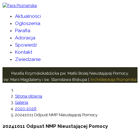
Aktualności
Ogłoszenia
Parafia
Adoracja
Spowiedź
Kontakt
Zwiedzanie
Parafia Rzymskokatolicka pw. Matki Bożej Nieustającej Pomocy,
św. Marii Magdaleny i św. Stanisława Biskupa |
Archidiecezja Poznańska
Strona główna
Galeria
2020-2026
20241011 Odpust NMP Nieustającej Pomocy
20241011 Odpust NMP Nieustającej Pomocy