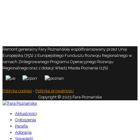
Remont generalny Fary Poznańskiej współfinansowany przez Unię
Europejską (75%) z Europejskiego Funduszu Rozwoju Regionalnego w
ramach Zintegrowanego Programu Operacyjnego Rozwoju
Regionalnego oraz z dotacji Władz Miasta Poznania (13%)
Polityka cookies
-
Polityka prywatności
Copyright © 2023 Fara Poznańska
Aktualności
Ogłoszenia
Parafia
Adoracja
Spowiedź