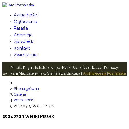
Aktualności
Ogłoszenia
Parafia
Adoracja
Spowiedź
Kontakt
Zwiedzanie
Parafia Rzymskokatolicka pw. Matki Bożej Nieustającej Pomocy,
św. Marii Magdaleny i św. Stanisława Biskupa |
Archidiecezja Poznańska
Strona główna
Galeria
2020-2026
20240329 Wielki Piątek
20240329 Wielki Piątek