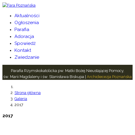
Aktualności
Ogłoszenia
Parafia
Adoracja
Spowiedź
Kontakt
Zwiedzanie
Parafia Rzymskokatolicka pw. Matki Bożej Nieustającej Pomocy,
św. Marii Magdaleny i św. Stanisława Biskupa |
Archidiecezja Poznańska
Strona główna
Galeria
2017
2017