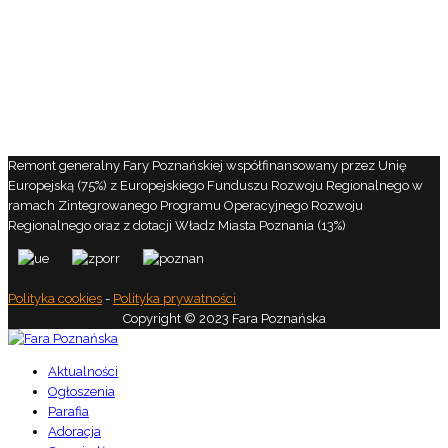
Remont generalny Fary Poznańskiej współfinansowany przez Unię
Europejską (75%) z Europejskiego Funduszu Rozwoju Regionalnego w
ramach Zintegrowanego Programu Operacyjnego Rozwoju
Regionalnego oraz z dotacji Władz Miasta Poznania (13%)
Polityka cookies
-
Polityka prywatności
Copyright © 2023 Fara Poznańska
Aktualności
Ogłoszenia
Parafia
Adoracja